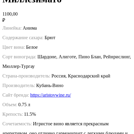
1100,00
₽
Линейка:
Анима
Содержание сахара:
Брют
Цвет вина:
Белое
Сорт винограда:
Шардоне, Алиготе, Пино Блан, Рейнрислинг,
Мюллер-Тургау
Страна-производитель:
Россия, Краснодарский край
Производитель:
Кубань-Вино
Сайт бренда:
https://aristovwine.ru/
Объем:
0.75 л
Крепость:
11.5%
Сочетаемость:
Игристое вино является прекрасным
аперитивом, оно отлично гармонирует с легкими блюдами и