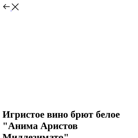
Игристое вино брют белое
"Анима Аристов
Миллезимато"