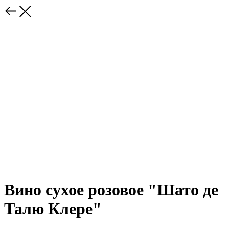
Вино сухое розовое "Шато де
Талю Клере"