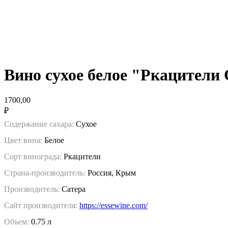
Вино сухое белое "Ркацител
1700,00
₽
Содержание сахара:
Сухое
Цвет вина:
Белое
Сорт винограда:
Ркацители
Страна-производитель:
Россия, Крым
Производитель:
Сатера
Сайт производителя:
https://essewine.com/
Объем:
0.75 л