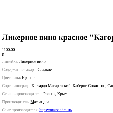
Ликерное вино красное "Каг
1100,00
₽
Линейка:
Ликерное вино
Содержание сахара:
Сладкое
Цвет вина:
Красное
Сорт винограда:
Бастардо Магарачский, Каберне Совиньон, Са
Страна-производитель:
Россия, Крым
Производитель:
М
ассандра
Сайт производителя:
https://massandra.su/