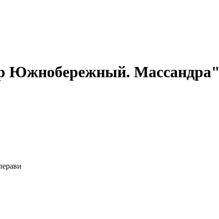
ор Южнобережный. Массандра
перави