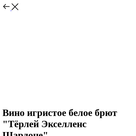
Вино игристое белое брют
"Тёрлей Экселленс
Шардоне"