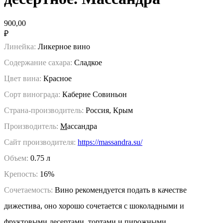
900,00
₽
Линейка:
Ликерное вино
Содержание сахара:
Сладкое
Цвет вина:
Красное
Сорт винограда:
Каберне Совиньон
Страна-производитель:
Россия, Крым
Производитель:
М
ассандра
Сайт производителя:
https://massandra.su/
Объем:
0.75 л
Крепость:
16%
Сочетаемость:
Вино рекомендуется подать в качестве
дижестива, оно хорошо сочетается с шоколадными и
фруктовыми десертами, тортами и пирожными.